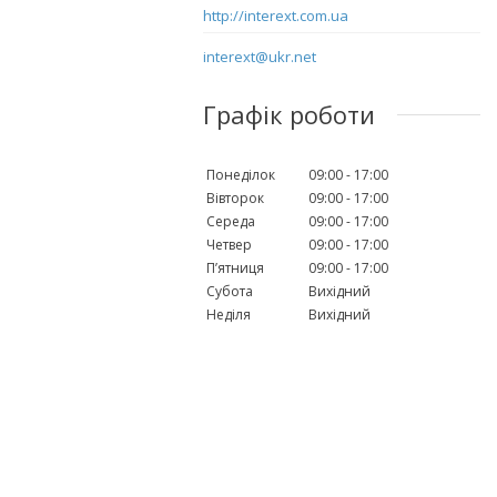
http://interext.com.ua
interext@ukr.net
Графік роботи
Понеділок
09:00
17:00
Вівторок
09:00
17:00
Середа
09:00
17:00
Четвер
09:00
17:00
Пʼятниця
09:00
17:00
Субота
Вихідний
Неділя
Вихідний