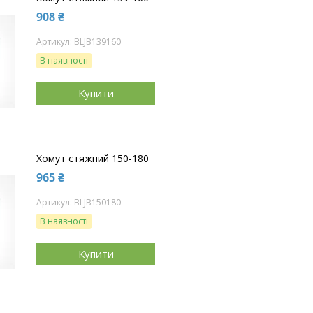
908 ₴
BLJB139160
В наявності
Купити
Хомут стяжний 150-180
965 ₴
BLJB150180
В наявності
Купити