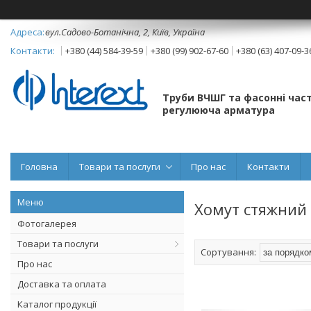
вул.Садово-Ботанічна, 2, Київ, Україна
+380 (44) 584-39-59
+380 (99) 902-67-60
+380 (63) 407-09-3
Труби ВЧШГ та фасонні част
регулююча арматура
Головна
Товари та послуги
Про нас
Контакти
Хомут стяжний 
Фотогалерея
Товари та послуги
Про нас
Доставка та оплата
Каталог продукції