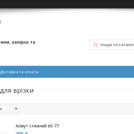
6
ини, запірна та
Доставка та оплата
для врізки
Хомут стяжний 60-77
795 ₴