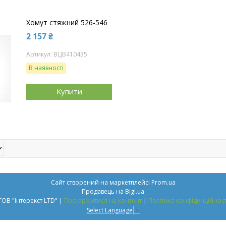
Хомут стяжний 526-546
2 157 ₴
BLJB410435
В наявності
Купити
Сайт створений на маркетплейсі
Prom.ua
Продавець на Bigl.ua
ТОВ "Інтерекст LTD" |
Поскаржитися на контент
|
Політика конфіденційност
Select Language
▼