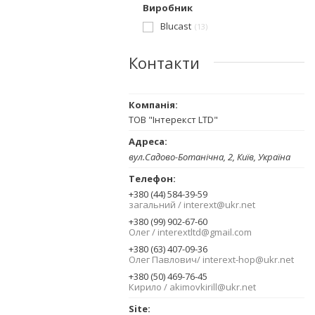
Виробник
Blucast
13
Контакти
ТОВ "Інтерекст LTD"
вул.Садово-Ботанічна, 2, Київ, Україна
+380 (44) 584-39-59
загальний / interext@ukr.net
+380 (99) 902-67-60
Олег / interextltd@gmail.com
+380 (63) 407-09-36
Олег Павлович/ interext-hop@ukr.net
+380 (50) 469-76-45
Кирило / akimovkirill@ukr.net