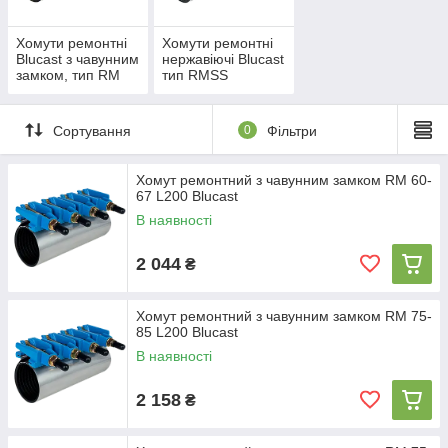
Хомути ремонтні
Хомути ремонтні
Blucast з чавунним
нержавіючі Blucast
замком, тип RM
тип RMSS
Сортування
0
Фільтри
Хомут ремонтний з чавунним замком RM 60-
67 L200 Blucast
В наявності
2 044
₴
Хомут ремонтний з чавунним замком RM 75-
85 L200 Blucast
В наявності
2 158
₴