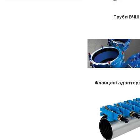
Труби ВЧШ
Фланцеві адаптера