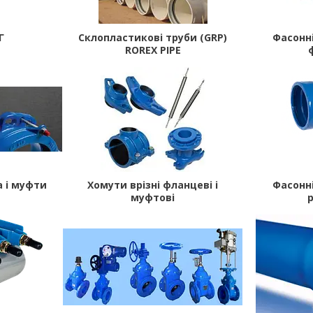
Г
Склопластикові труби (GRP)
Фасонн
ROREX PIPE
 і муфти
Хомути врізні фланцеві і
Фасонн
муфтові