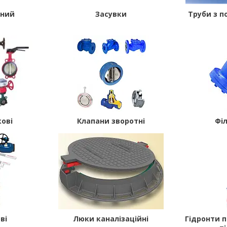
тний
Засувки
Труби з п
ові
Клапани зворотні
Фі
ві
Люки каналізаційні
Гідронти 