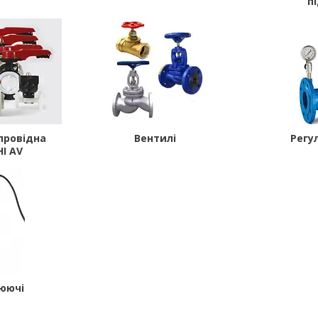
п
провідна
Вентилі
Регу
I AV
юючі