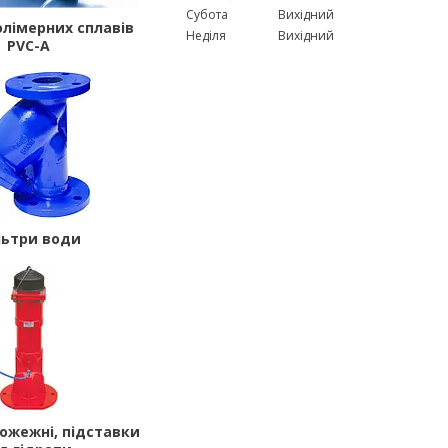
Субота
Вихідний
олімерних сплавів
Неділя
Вихідний
PVC-A
льтри води
пожежні, підставки