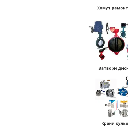
Хомут ремон
Затвори диск
Крани кульо