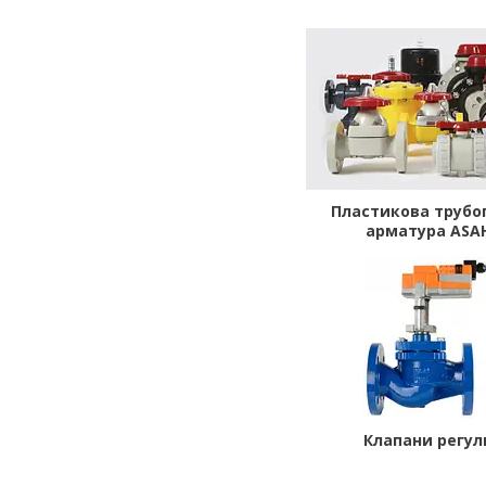
Пластикова трубо
арматура ASAH
Клапани регул