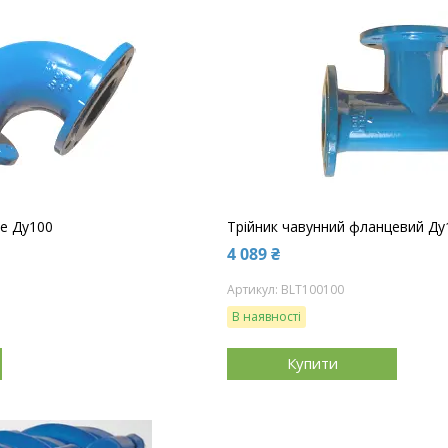
е Ду100
Трійник чавунний фланцевий Ду
4 089 ₴
BLТ100100
В наявності
Купити