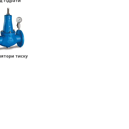
ід гідрати
лятори тиску