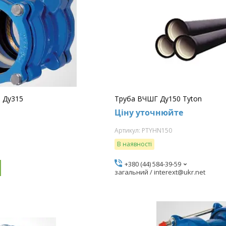
б Ду315
Труба ВЧШГ Ду150 Tyton
Ціну уточнюйте
PTYHN150
В наявності
+380 (44) 584-39-59
загальний / interext@ukr.net