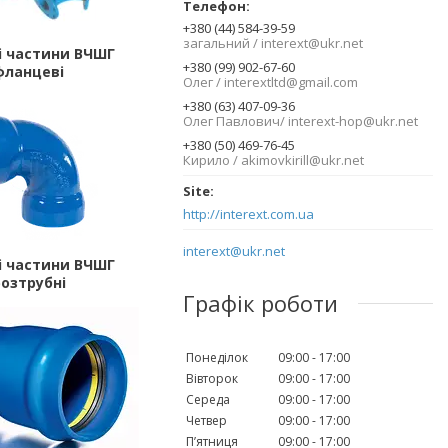
+380 (44) 584-39-59
загальний / interext@ukr.net
і частини ВЧШГ
+380 (99) 902-67-60
фланцеві
Олег / interextltd@gmail.com
+380 (63) 407-09-36
Олег Павлович/ interext-hop@ukr.net
+380 (50) 469-76-45
Кирило / akimovkirill@ukr.net
http://interext.com.ua
interext@ukr.net
і частини ВЧШГ
розтрубні
Графік роботи
Понеділок
09:00
17:00
Вівторок
09:00
17:00
Середа
09:00
17:00
Четвер
09:00
17:00
Пʼятниця
09:00
17:00