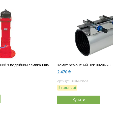
ний з подвійним замиканням
Хомут ремонтний н/ж 88-98/200
2 470 ₴
BLRM088200
В наявності
Купити