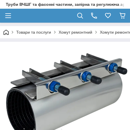
Труби ВЧШГ та фасонні частини, запірна та регулююча арм
Товари та послуги
Хомут ремонтний
Хомути ремонтн