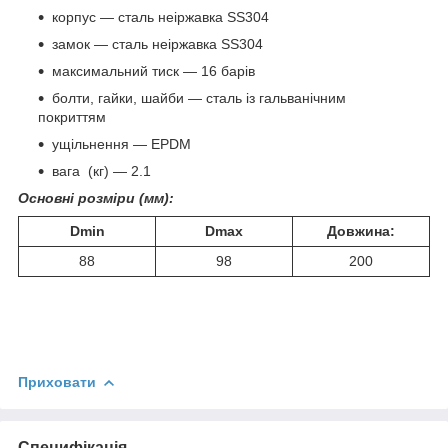
корпус — сталь неіржавка SS304
замок — сталь неіржавка SS304
максимальний тиск — 16 барів
болти, гайки, шайби — сталь із гальванічним
покриттям
ущільнення — EPDM
вага (кг) — 2.1
Основні розміри (мм):
Dmin
Dmax
Довжина:
88
98
200
Приховати
Специфікація