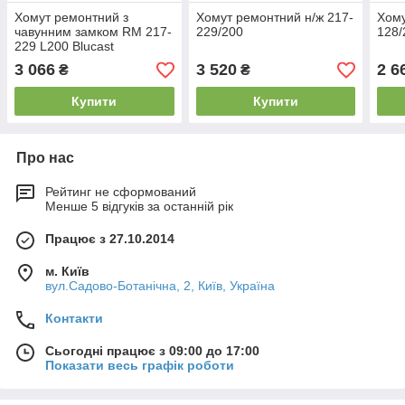
Хомут ремонтний з
Хомут ремонтний н/ж 217-
Хому
чавунним замком RM 217-
229/200
128/
229 L200 Blucast
3 066
3 520
2 6
₴
₴
Купити
Купити
Про нас
Рейтинг не сформований
Менше 5 відгуків за останній рік
Працює з 27.10.2014
м. Київ
вул.Садово-Ботанічна, 2, Київ, Україна
Контакти
Сьогодні працює з 09:00 до 17:00
Показати весь графік роботи