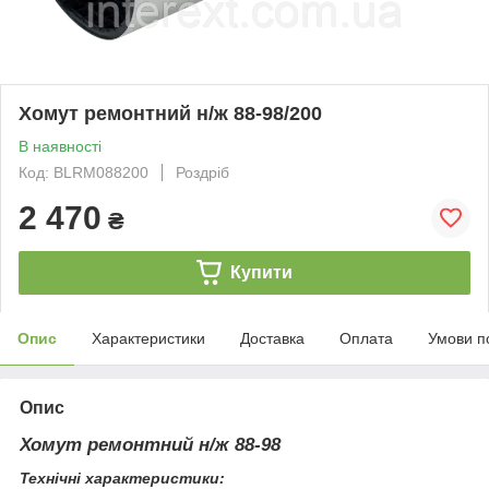
Хомут ремонтний н/ж 88-98/200
В наявності
Код: BLRM088200
Роздріб
2 470
₴
Купити
Опис
Характеристики
Доставка
Оплата
Умови п
Опис
Хомут ремонтний н/ж 88-98
Технічні характеристики: