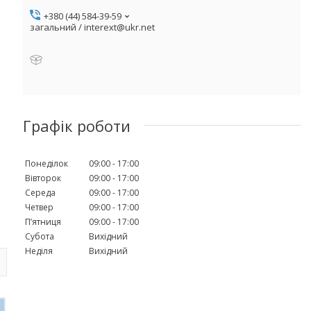
+380 (44) 584-39-59
загальний / interext@ukr.net
Графік роботи
Понеділок
09:00
17:00
Вівторок
09:00
17:00
Середа
09:00
17:00
Четвер
09:00
17:00
Пʼятниця
09:00
17:00
Субота
Вихідний
Неділя
Вихідний