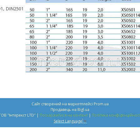
91, DIN2501
Сайт створений на маркетплейсі
Prom.ua
Продавець на Bigl.ua
ТОВ "Інтерекст LTD" |
Поскаржитися на контент
|
Політика конфіденційност
Select Language
▼