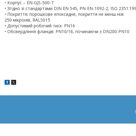
• Корпус – EN-GJS-500-7
• Згідно зі стандартами DIN EN 545, PN-EN-1092-2, ISO 2351:19
• Покриття: порошкове епоксидне, покриття не менш ніж
250 мікронів, RAL5015
• Допустимий робочий тиск: PN16
• Обсвердління фланців: PN10/16, починаючи з DN200-PN10