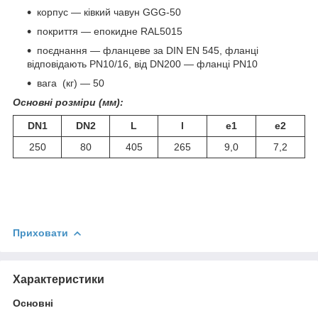
корпус — ківкий чавун GGG-50
покриття — епокидне RAL5015
поєднання — фланцеве за DIN EN 545, фланці
відповідають PN10/16, від DN200 — фланці PN10
вага (кг) — 50
Основні розміри (мм):
DN1
DN2
L
l
e1
e2
250
80
405
265
9,0
7,2
Приховати
Характеристики
Основні