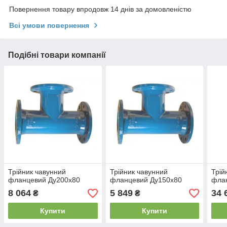
Повернення товару впродовж 14 днів за домовленістю
Всі умови повернення
Подібні товари компанії
Трійник чавунний
Трійник чавунний
Трій
фланцевий Ду200х80
фланцевий Ду150х80
фла
8 064
5 849
34 
₴
₴
Купити
Купити