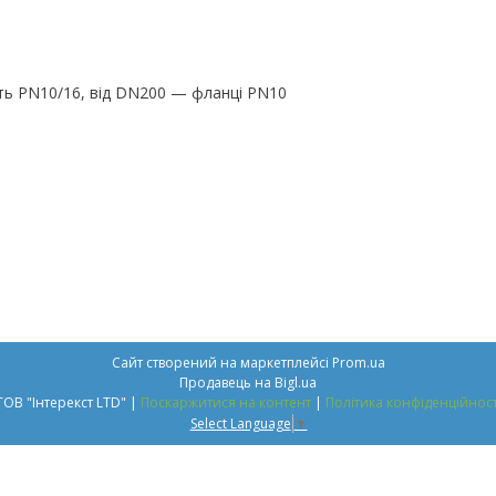
ть PN10/16, від DN200 — фланці PN10
Сайт створений на маркетплейсі
Prom.ua
Продавець на Bigl.ua
ТОВ "Інтерекст LTD" |
Поскаржитися на контент
|
Політика конфіденційност
Select Language
▼