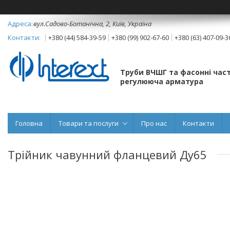
вул.Садово-Ботанічна, 2, Київ, Україна
+380 (44) 584-39-59
+380 (99) 902-67-60
+380 (63) 407-09-3
Труби ВЧШГ та фасонні част
регулююча арматура
Головна
Товари та послуги
Про нас
Контакти
Трійник чавунний фланцевий Ду65