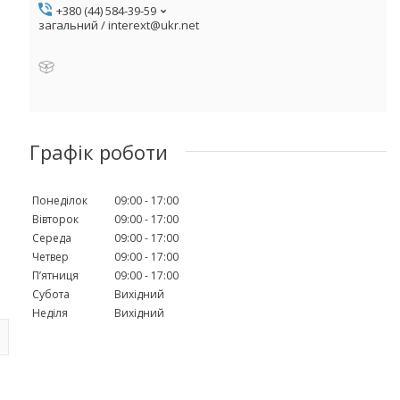
+380 (44) 584-39-59
загальний / interext@ukr.net
Графік роботи
Понеділок
09:00
17:00
Вівторок
09:00
17:00
Середа
09:00
17:00
Четвер
09:00
17:00
Пʼятниця
09:00
17:00
Субота
Вихідний
Неділя
Вихідний