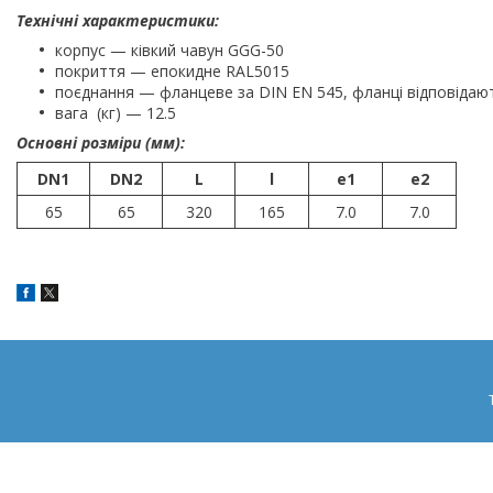
Технічні характеристики:
корпус — ківкий чавун GGG-50
покриття — епокидне RAL5015
поєднання — фланцеве за DIN EN 545, фланці відповідаю
вага (кг) — 12.5
Основні розміри (мм):
DN1
DN2
L
l
e1
e2
65
65
320
165
7.0
7.0