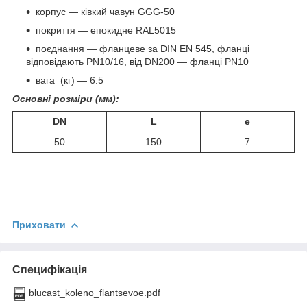
корпус — ківкий чавун GGG-50
покриття — епокидне RAL5015
поєднання — фланцеве за DIN EN 545, фланці
відповідають PN10/16, від DN200 — фланці PN10
вага (кг) — 6.5
Основні розміри (мм):
DN
L
e
50
150
7
Приховати
Специфікація
blucast_koleno_flantsevoe.pdf