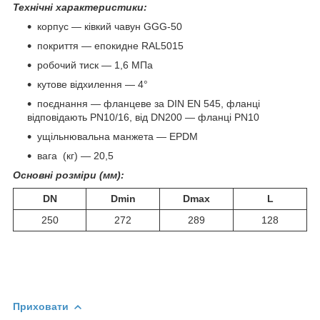
Технічні характеристики:
корпус — ківкий чавун GGG-50
покриття — епокидне RAL5015
робочий тиск — 1,6 МПа
кутове відхилення — 4°
поєднання — фланцеве за DIN EN 545, фланці
відповідають PN10/16, від DN200 — фланці PN10
ущільнювальна манжета — EPDM
вага (кг) — 20,5
Основні розміри (мм):
DN
Dmin
Dmax
L
250
272
289
128
Приховати