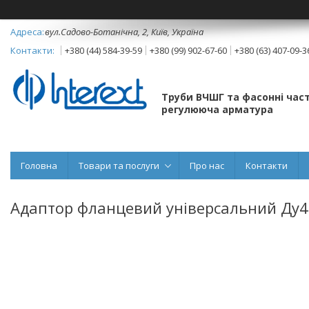
вул.Садово-Ботанічна, 2, Київ, Україна
+380 (44) 584-39-59
+380 (99) 902-67-60
+380 (63) 407-09-3
Труби ВЧШГ та фасонні част
регулююча арматура
Головна
Товари та послуги
Про нас
Контакти
Адаптор фланцевий універсальний Ду40