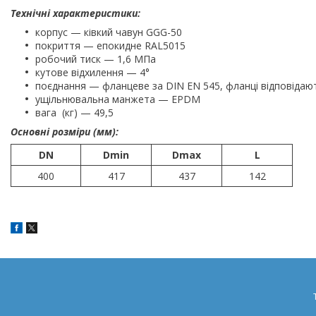
Технічні характеристики:
корпус — ківкий чавун GGG-50
покриття — епокидне RAL5015
робочий тиск — 1,6 МПа
кутове відхилення — 4°
поєднання — фланцеве за DIN EN 545, фланці відповідаю
ущільнювальна манжета — EPDM
вага (кг) — 49,5
Основні розміри (мм):
DN
Dmin
Dmax
L
400
417
437
142