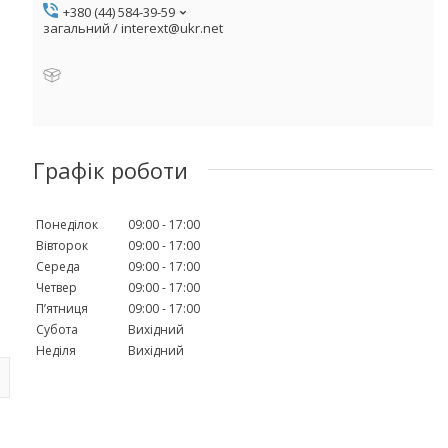
+380 (44) 584-39-59
загальний / interext@ukr.net
Графік роботи
Понеділок
09:00
17:00
Вівторок
09:00
17:00
Середа
09:00
17:00
Четвер
09:00
17:00
Пʼятниця
09:00
17:00
Субота
Вихідний
Неділя
Вихідний