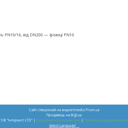
ть PN10/16, від DN200 — фланці PN10
Сайт створений на маркетплейсі
Prom.ua
Продавець на Bigl.ua
ТОВ "Інтерекст LTD" |
Поскаржитися на контент
|
Політика конфіденційност
Select Language
▼