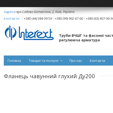
вул.Садово-Ботанічна, 2, Київ, Україна
+380 (44) 584-39-59
+380 (99) 902-67-60
+380 (63) 407-09-3
Труби ВЧШГ та фасонні част
регулююча арматура
Головна
Товари та послуги
Про нас
Контакти
Фланець чавунний глухий Ду200