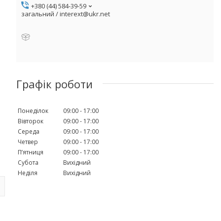
+380 (44) 584-39-59
загальний / interext@ukr.net
Графік роботи
Понеділок
09:00
17:00
Вівторок
09:00
17:00
Середа
09:00
17:00
Четвер
09:00
17:00
Пʼятниця
09:00
17:00
Субота
Вихідний
Неділя
Вихідний