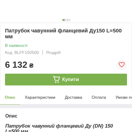
Патрубок чавунний фланцевий Ду150 L=500
мм
В наявності
Код: BLFF150500
Роздріб
6 132
₴
Купити
Опис
Характеристики
Доставка
Оплата
Умови п
Опис
Патрубок чавунний фланцевий Ду (DN) 150
L=500 мм