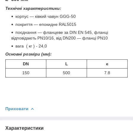
Технічні характеристики:
корпус — ківкий чавун GGG-50
покриття — епокидне RAL5015
поєднання — фланцеве за DIN EN 545, фланці
відповідають PN10/16, від DN200 — фланці PN10
вага ( кг ) - 24,0
Основні розміри (мм):
DN
L
e
150
500
7.8
Приховати
Характеристики