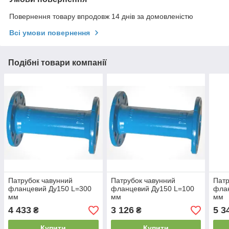
Повернення товару впродовж 14 днів за домовленістю
Всі умови повернення
Подібні товари компанії
Патрубок чавунний
Патрубок чавунний
Патр
фланцевий Ду150 L=300
фланцевий Ду150 L=100
флан
мм
мм
мм
4 433
3 126
5 3
₴
₴
Купити
Купити