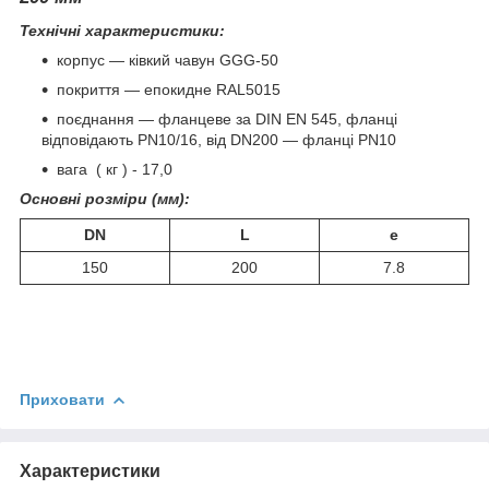
Технічні характеристики:
корпус — ківкий чавун GGG-50
покриття — епокидне RAL5015
поєднання — фланцеве за DIN EN 545, фланці
відповідають PN10/16, від DN200 — фланці PN10
вага ( кг ) - 17,0
Основні розміри (мм):
DN
L
e
150
200
7.8
Приховати
Характеристики