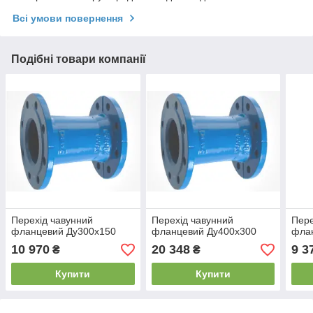
Всі умови повернення
Подібні товари компанії
Перехід чавунний
Перехід чавунний
Пере
фланцевий Ду300х150
фланцевий Ду400х300
фла
10 970
20 348
9 3
₴
₴
Купити
Купити