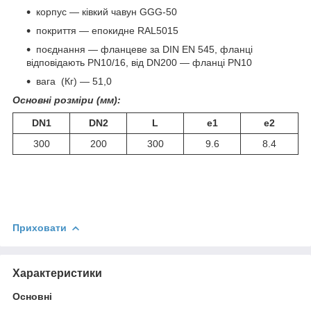
корпус — ківкий чавун GGG-50
покриття — епокидне RAL5015
поєднання — фланцеве за DIN EN 545, фланці
відповідають PN10/16, від DN200 — фланці PN10
вага (Кг) — 51,0
Основні розміри (мм):
DN1
DN2
L
e1
e2
300
200
300
9.6
8.4
Приховати
Характеристики
Основні