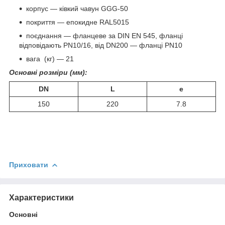
корпус — ківкий чавун GGG-50
покриття — епокидне RAL5015
поєднання — фланцеве за DIN EN 545, фланці
відповідають PN10/16, від DN200 — фланці PN10
вага (кг) — 21
Основні розміри (мм):
DN
L
e
150
220
7.8
Приховати
Характеристики
Основні