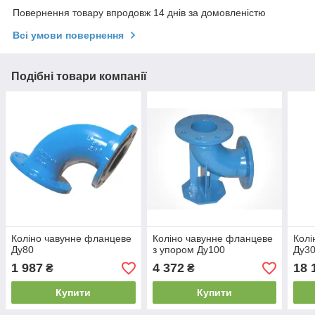
Повернення товару впродовж 14 днів за домовленістю
Всі умови повернення
Подібні товари компанії
Коліно чавунне фланцеве
Коліно чавунне фланцеве
Колі
Ду80
з упором Ду100
Ду3
1 987
4 372
18 
₴
₴
Купити
Купити