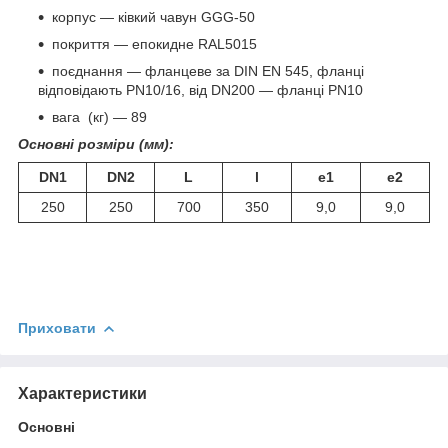
корпус — ківкий чавун GGG-50
покриття — епокидне RAL5015
поєднання — фланцеве за DIN EN 545, фланці
відповідають PN10/16, від DN200 — фланці PN10
вага (кг) — 89
Основні розміри (мм):
DN1
DN2
L
l
e1
e2
250
250
700
350
9,0
9,0
Приховати
Характеристики
Основні