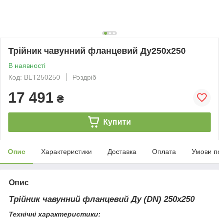
Трійник чавунний фланцевий Ду250х250
В наявності
Код: BLТ250250
Роздріб
17 491
₴
Купити
Опис
Характеристики
Доставка
Оплата
Умови п
Опис
Трійник чавунний фланцевий Ду (DN) 250х250
Технічні характеристики: