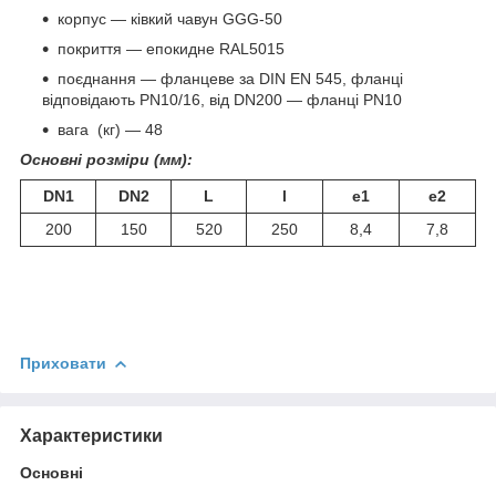
корпус — ківкий чавун GGG-50
покриття — епокидне RAL5015
поєднання — фланцеве за DIN EN 545, фланці
відповідають PN10/16, від DN200 — фланці PN10
вага (кг) — 48
Основні розміри (мм):
DN1
DN2
L
l
e1
e2
200
150
520
250
8,4
7,8
Приховати
Характеристики
Основні