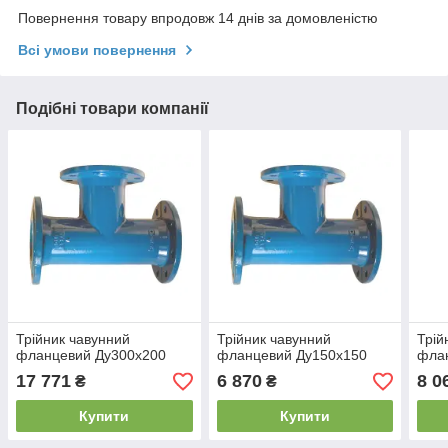
Повернення товару впродовж 14 днів за домовленістю
Всі умови повернення
Подібні товари компанії
Трійник чавунний
Трійник чавунний
Трій
фланцевий Ду300х200
фланцевий Ду150х150
фла
17 771
6 870
8 0
₴
₴
Купити
Купити