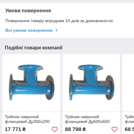
Умови повернення
Повернення товару впродовж 14 днів за домовленістю
Всі умови повернення
Подібні товари компанії
Трійник чавунний
Трійник чавунний
Трій
фланцевий Ду300х200
фланцевий Ду600х600
фла
17 771
88 798
68 
₴
₴