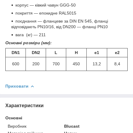
корпус — ківкий чавун GGG-50
покриття — епокидне RAL5015
поєднання — фланцеве за DIN EN 545, фланці
відповідають PN10/16, від DN200 — фланці PN10
вага (кг) — 211
Основні розміри (мм):
DN1
DN2
L
Н
e1
e2
600
200
700
450
13,2
8,4
Приховати
Характеристики
Основні
Виробник
Blucast