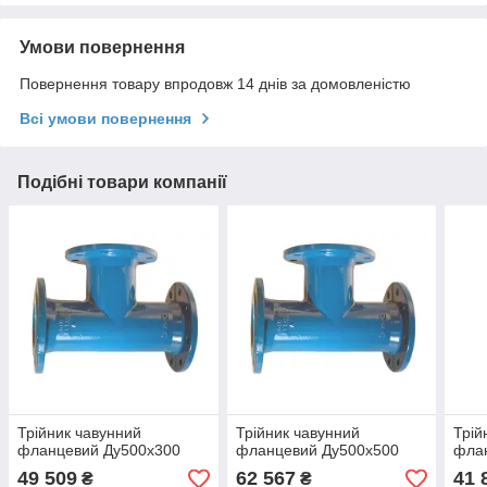
Умови повернення
Повернення товару впродовж 14 днів за домовленістю
Всі умови повернення
Подібні товари компанії
Трійник чавунний
Трійник чавунний
Трій
фланцевий Ду500х300
фланцевий Ду500х500
фла
49 509
62 567
41 
₴
₴