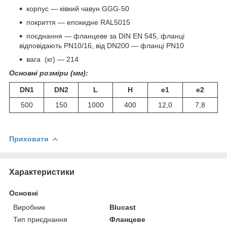
корпус — ківкий чавун GGG-50
покриття — епокидне RAL5015
поєднання — фланцеве за DIN EN 545, фланці
відповідають PN10/16, від DN200 — фланці PN10
вага (кг) — 214
Основні розміри (мм):
DN1
DN2
L
Н
e1
e2
500
150
1000
400
12,0
7,8
Приховати
Характеристики
Основні
Виробник
Blucast
Тип приєднання
Фланцеве