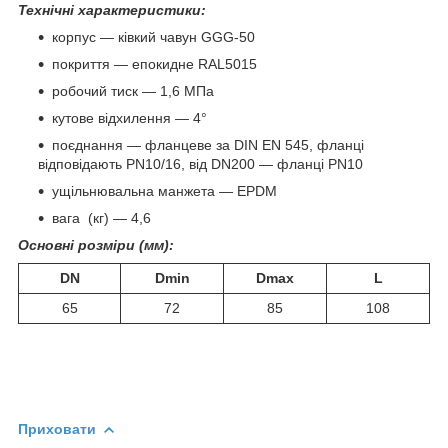
Технічні характеристики:
корпус — ківкий чавун GGG-50
покриття — епокидне RAL5015
робочий тиск — 1,6 МПа
кутове відхилення — 4°
поєднання — фланцеве за DIN EN 545, фланці
відповідають PN10/16, від DN200 — фланці PN10
ущільнювальна манжета — EPDM
вага (кг) — 4,6
Основні розміри (мм):
DN
Dmin
Dmax
L
65
72
85
108
Приховати