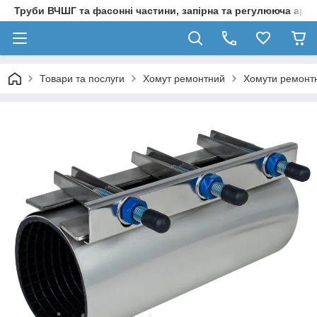
Труби ВЧШГ та фасонні частини, запірна та регулююча арм
Товари та послуги
Хомут ремонтний
Хомути ремонтн