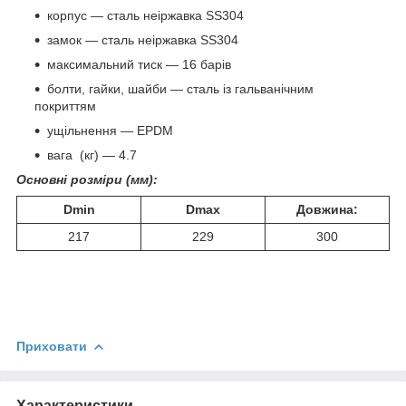
корпус — сталь неіржавка SS304
замок — сталь неіржавка SS304
максимальний тиск — 16 барів
болти, гайки, шайби — сталь із гальванічним
покриттям
ущільнення — EPDM
вага (кг) — 4.7
Основні розміри (мм):
Dmin
Dmax
Довжина:
217
229
300
Приховати
Характеристики