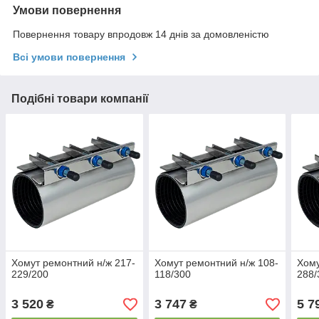
Умови повернення
Повернення товару впродовж 14 днів за домовленістю
Всі умови повернення
Подібні товари компанії
Хомут ремонтний н/ж 217-
Хомут ремонтний н/ж 108-
Хому
229/200
118/300
288/
3 520
3 747
5 7
₴
₴