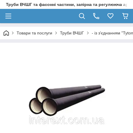
Труби ВЧШГ та фасонні частини, запірна та регулююча арм
Товари та послуги
Труби ВЧШГ
- із з'єднанням "Tyton