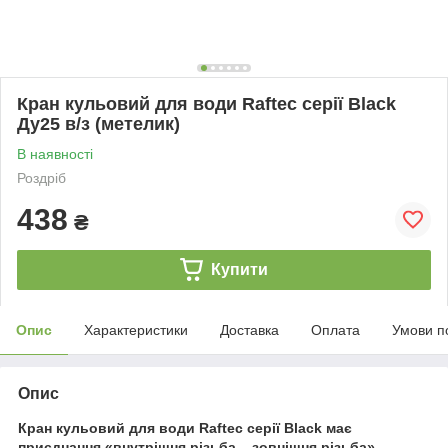
Кран кульовий для води Raftec серії Black
Ду25 в/з (метелик)
В наявності
Роздріб
438
₴
Купити
Опис
Характеристики
Доставка
Оплата
Умови п
Опис
Кран кульовий для води Raftec серії Black має
приєднання «внутрішня різьба – зовнішня різьба».