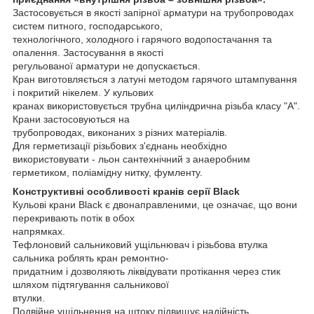
Застосовується в якості запірної арматури на трубопроводах
систем питного, господарського,
технологічного, холодного і гарячого водопостачання та
опалення. Застосування в якості
регульованої арматури не допускається.
Кран виготовляється з латуні методом гарячого штампування
і покритий нікелем. У кульових
кранах використовується трубна циліндрична різьба класу "А".
Крани застосовуються на
трубопроводах, виконаних з різних матеріалів.
Для герметизації різьбових з'єднань необхідно
використовувати - льон сантехнічний з анаеробним
герметиком, поліамідну нитку, фумленту.
Конструктивні особливості кранів серії Black
Кульові крани Black є двонаправленими, це означає, що вони
перекривають потік в обох
напрямках.
Тефлоновий сальниковий ущільнювач і різьбова втулка
сальника роблять кран ремонтно-
придатним і дозволяють ліквідувати протікання через стик
шляхом підтягування сальникової
втулки.
Подвійне ущільнення на штоку підвищує надійність.